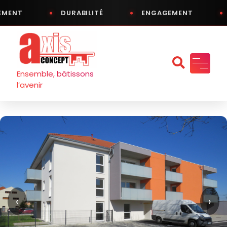
NT
DURABILITÉ
ENGAGEMENT
TR
Aller
au
contenu
Ensemble, bâtissons
l’avenir
‹
›