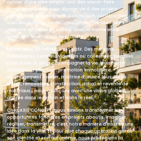
autour d’une idée simple : unir des savoir-faire
complémentaires pour donner vie à des projets
immobiliers qui comptent. Conception, construction,
suivi des travaux, vente… chacun de nos associés
apporte sa pierre à l’édifice, avec la même envie :
créer des lieux où l’on se projette.
Notre cœur de métier, c’est bâtir. Des maisons
individuelles, semi-individuelles ou collectives, pensées
pour durer et pour accompagner la vie. Mais notre
ambition va plus loin : promotion immobilière,
aménagement foncier, maîtrise d’œuvre tous corps
d’état, rénovation, construction, achat et revente de
matériaux… nous avançons avec une vision globale,
ancrée dans le terrain et dans le réel.
Chez AXIS CONCEPT, nous aimons transformer les
opportunités foncières en projets aboutis. Imaginer,
réaliser, transmettre, c’est notre manière d’inscrire une
idée dans la ville. Et pour que chaque opération garde
son identité et son autonomie, nous privilégions la