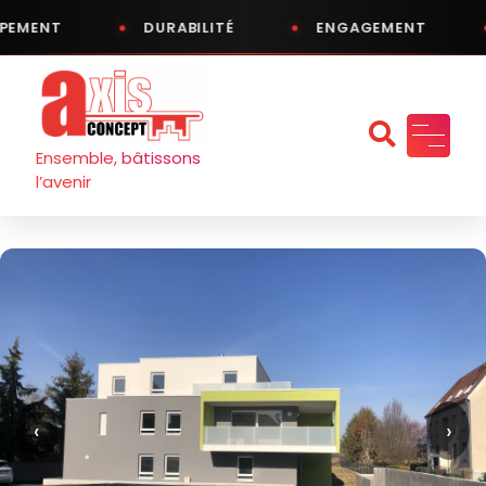
PEMENT
DURABILITÉ
ENGAGEMENT
Aller
au
contenu
Ensemble, bâtissons
l’avenir
‹
›