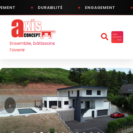
EMENT
DURABILITÉ
ENGAGEMENT
Aller
au
contenu
Ensemble, bâtissons
l’avenir
‹
›