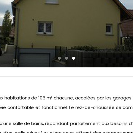
habitations de 105 m² chacune, accolées par les garages et
ie confortable et fonctionnel. Le rez-de-chaussée se compo
 qu’une salle de bains, répondant parfaitement aux besoins d’u
’un jardin privatif et d’une cave, offrant des espaces sup