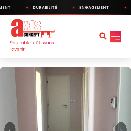
ENT
DURABILITÉ
ENGAGEMENT
Aller
au
contenu
Ensemble, bâtissons
l’avenir
‹
›